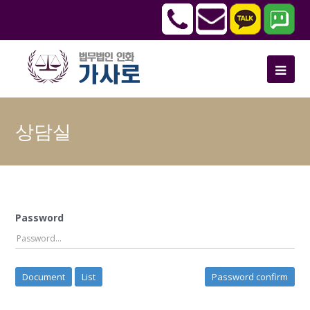
상담실
Password
Document
List
Password confirm