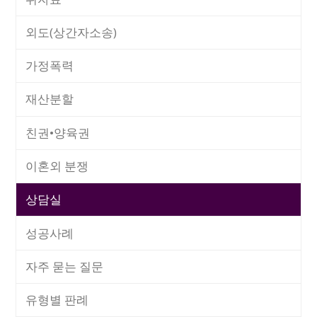
외도(상간자소송)
가정폭력
재산분할
친권•양육권
이혼외 분쟁
상담실
성공사례
자주 묻는 질문
유형별 판례