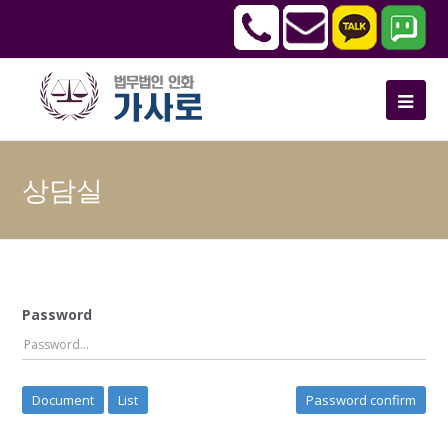
상담실
Password
Document
List
Password confirm