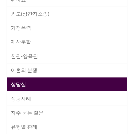
외도(상간자소송)
가정폭력
재산분할
친권•양육권
이혼외 분쟁
상담실
성공사례
자주 묻는 질문
유형별 판례