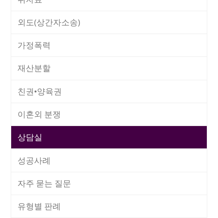
외도(상간자소송)
가정폭력
재산분할
친권•양육권
이혼외 분쟁
상담실
성공사례
자주 묻는 질문
유형별 판례