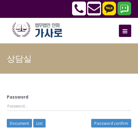
상담실
Password
Document
List
Password confirm