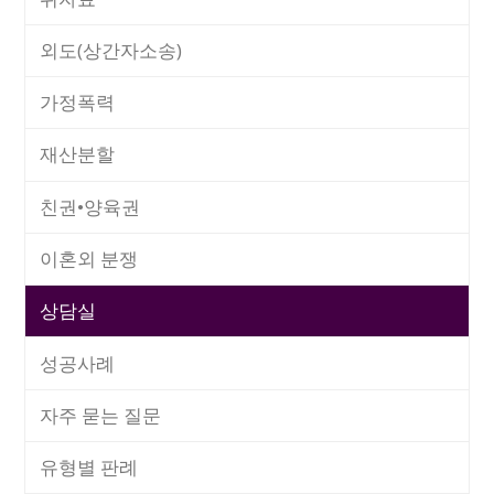
외도(상간자소송)
가정폭력
재산분할
친권•양육권
이혼외 분쟁
상담실
성공사례
자주 묻는 질문
유형별 판례