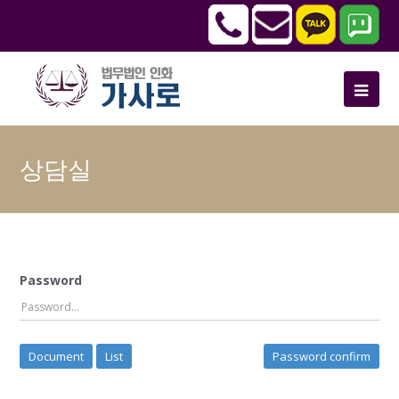
상담실
Password
Document
List
Password confirm