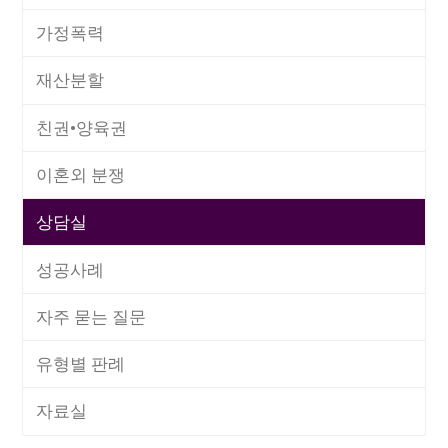
가정폭력
재산분할
친권•양육권
이혼외 분쟁
상담실
성공사례
자주 묻는 질문
유형별 판례
자료실