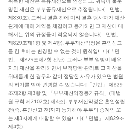
취득한 재산은 특유재산으로 인정되고, 귀속이 불분
명한 재산은 부부공유재산으로 추정됩니다(「민법」
제830조). 그러나 결혼 전에 미리 결혼 당사자가 재산
관계에 대해 계약을 체결하고 등기하면 그 재산에 대
해서는 위의 규정들이 적용되지 않습니다(「민법」
제829조제1항 및 제4항). 부부재산약정은 혼인신고
를 한 후에는 변경할 수 없는 것이 원칙입니다(「민
법」 제829조제2항 전단). 그러나 부부 일방이 배우
자의 재산을 관리하면서 부적당한 관리로 그 재산을
위태롭게 한 경우와 같이 정당한 사유가 있으면 법원
의 허가를 받아 변경할 수 있습니다[「민법」 제829
조제2항·제3항 및 「부부재산약정등기규칙」(대법
원 규칙 제2102호) 제4조]. 부부재산약정은 혼인성립
전(즉, 혼인신고 전)까지 등기해야 부부의 승계인 또
는 제3자에게 대항할 수 있습니다(「민법」 제829조
제4항).