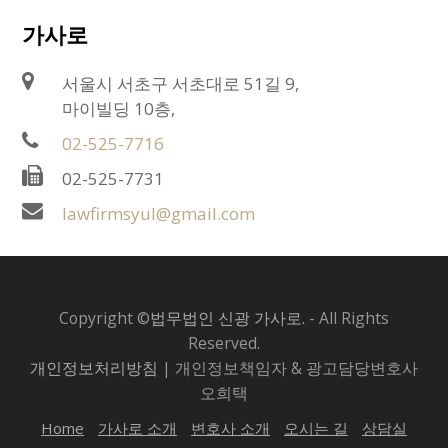
가사로
서울시 서초구 서초대로 51길 9,
마이빌딩 10층,
02-525-7716
02-525-7731
lawfirmsyul@gmail.com
Copyright ©
법무법인 신광 가사로.
- All Rights
Reserved.
개인정보처리방침
| 개인정보책임자 & 광고담당변호사
오희택
Home
가사로 소개
변호사 소개
오시는 길
상담실