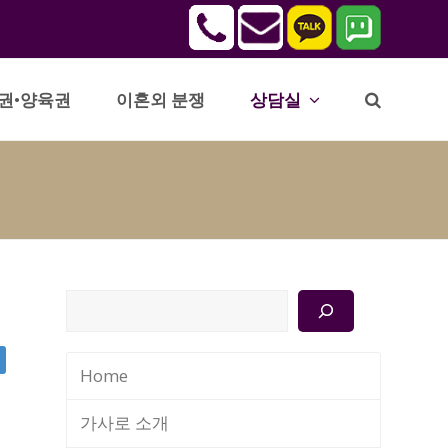
권•양육권
이혼외 분쟁
상담실
검
색
Home
가사로 소개