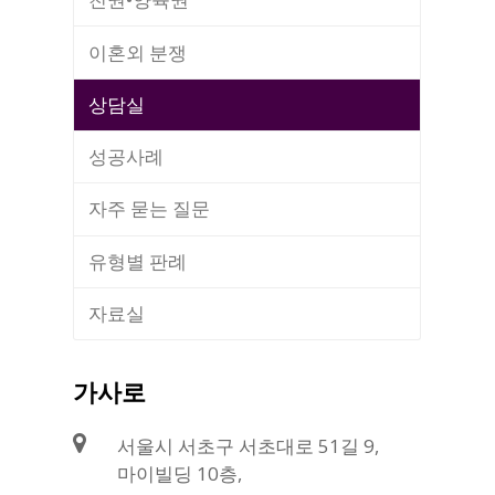
이혼외 분쟁
상담실
성공사례
자주 묻는 질문
유형별 판례
자료실
가사로
서울시 서초구 서초대로 51길 9,
마이빌딩 10층,