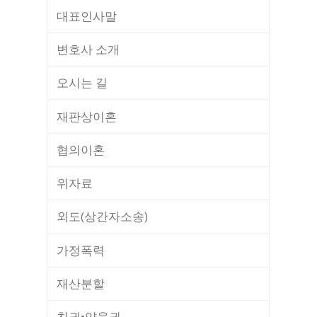
대표인사말
변호사 소개
오시는 길
재판상이혼
협의이혼
위자료
외도(상간자소송)
가정폭력
재산분할
친권•양육권