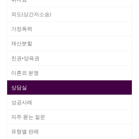
외도(상간자소송)
가정폭력
재산분할
친권•양육권
이혼외 분쟁
상담실
성공사례
자주 묻는 질문
유형별 판례