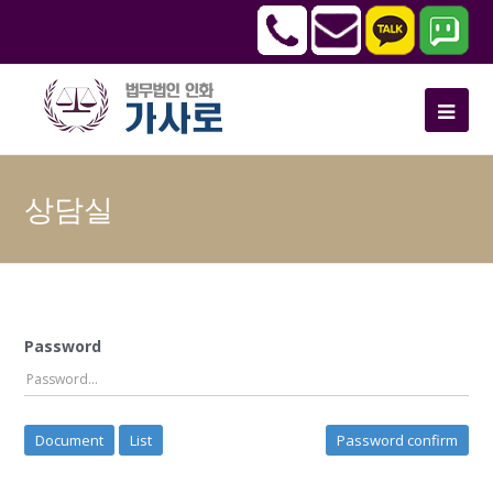
상담실
Password
Document
List
Password confirm