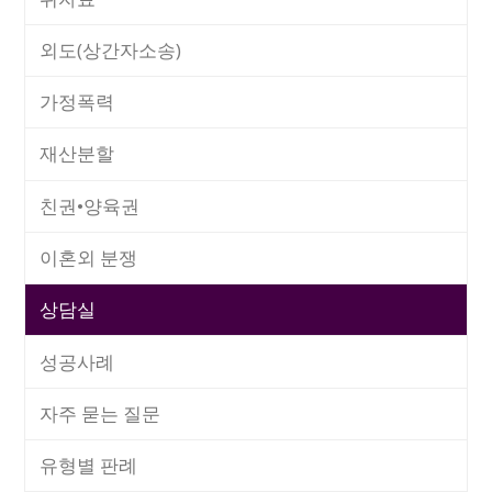
외도(상간자소송)
가정폭력
재산분할
친권•양육권
이혼외 분쟁
상담실
성공사례
자주 묻는 질문
유형별 판례