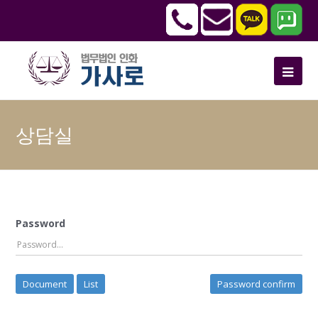
상담실
Password
Document
List
Password confirm