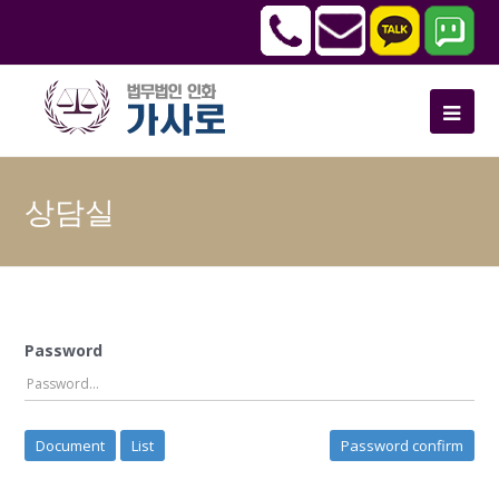
상담실
Password
Document
List
Password confirm