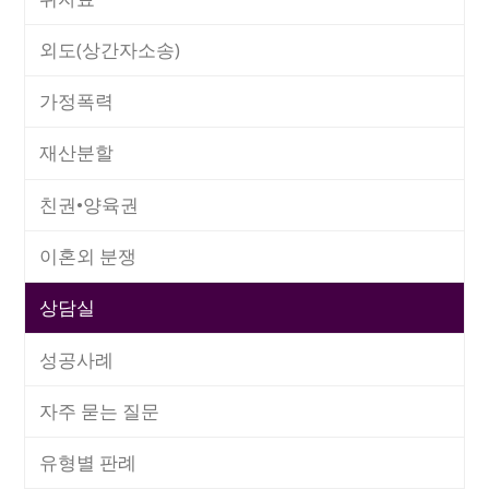
외도(상간자소송)
가정폭력
재산분할
친권•양육권
이혼외 분쟁
상담실
성공사례
자주 묻는 질문
유형별 판례