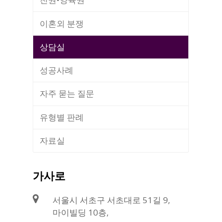
이혼외 분쟁
상담실
성공사례
자주 묻는 질문
유형별 판례
자료실
가사로
서울시 서초구 서초대로 51길 9,
마이빌딩 10층,