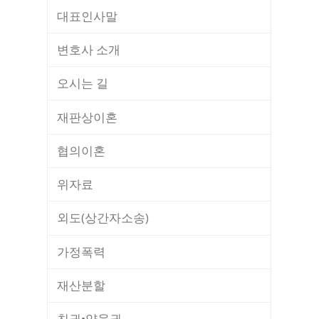
대표인사말
변호사 소개
오시는 길
재판상이혼
협의이혼
위자료
외도(상간자소송)
가정폭력
재산분할
친권•양육권