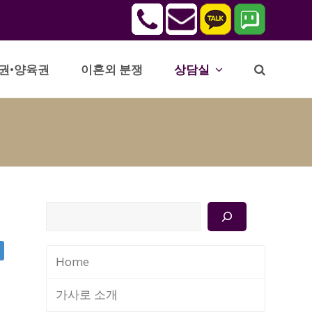
권•양육권
이혼외 분쟁
상담실
검
색
Home
가사로 소개