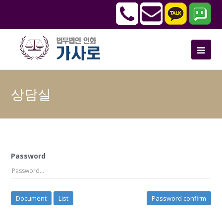
상담실
Password
Document
List
Password confirm