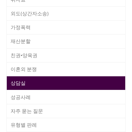
외도(상간자소송)
가정폭력
재산분할
친권•양육권
이혼외 분쟁
상담실
성공사례
자주 묻는 질문
유형별 판례