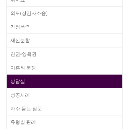
외도(상간자소송)
가정폭력
재산분할
친권•양육권
이혼외 분쟁
상담실
성공사례
자주 묻는 질문
유형별 판례