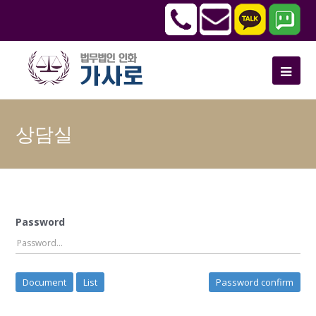
상담실
Password
Document
List
Password confirm