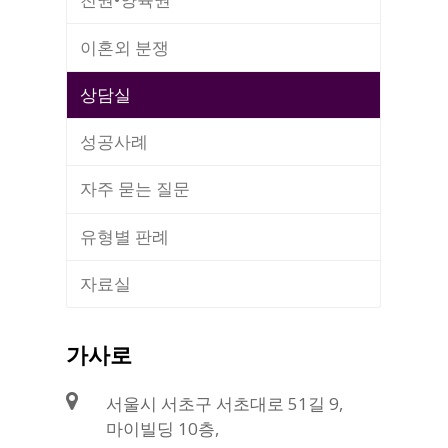
이혼외 분쟁
상담실
성공사례
자주 묻는 질문
유형별 판례
자료실
가사로
서울시 서초구 서초대로 51길 9,
마이빌딩 10층,