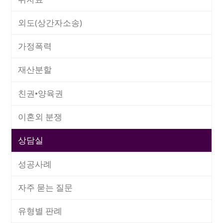
외도(상간자소송)
가정폭력
재산분할
친권•양육권
이혼외 분쟁
상담실
성공사례
자주 묻는 질문
유형별 판례