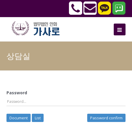
상담실
Password
Document
List
Password confirm