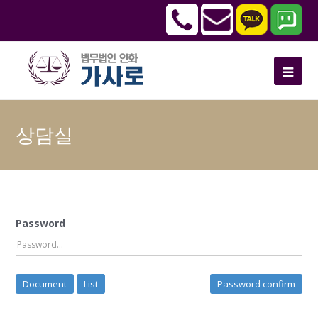
상담실
Password
Document
List
Password confirm