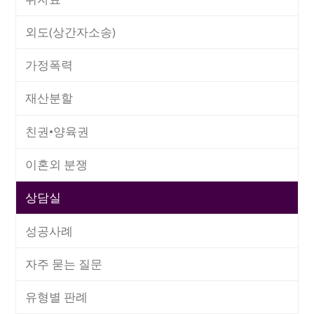
외도(상간자소송)
가정폭력
재산분할
친권•양육권
이혼외 분쟁
상담실
성공사례
자주 묻는 질문
유형별 판례