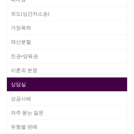
외도(상간자소송)
가정폭력
재산분할
친권•양육권
이혼외 분쟁
상담실
성공사례
자주 묻는 질문
유형별 판례