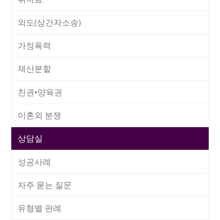
외도(상간자소송)
가정폭력
재산분할
친권•양육권
이혼외 분쟁
상담실
성공사례
자주 묻는 질문
유형별 판례