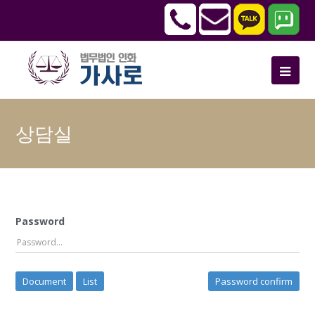
상담실
Password
Document
List
Password confirm