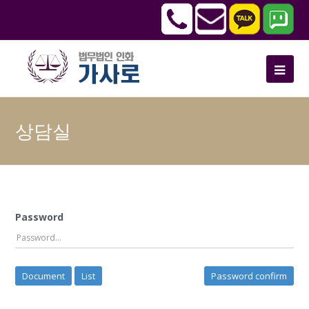
상담실
Password
Document
List
Password confirm