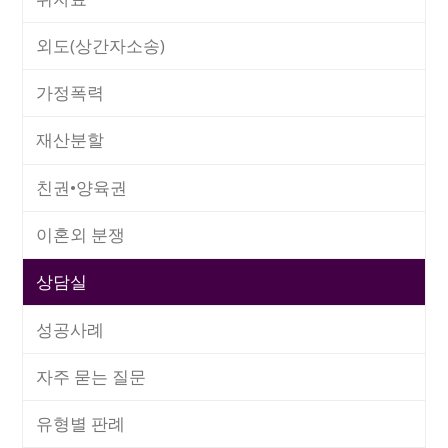
외도(상간자소송)
가정폭력
재산분할
친권•양육권
이혼외 분쟁
상담실
성공사례
자주 묻는 질문
유형별 판례