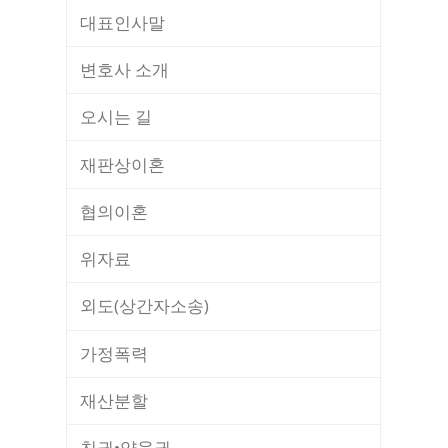
대표인사말
변호사 소개
오시는 길
재판상이혼
협의이혼
위자료
외도(상간자소송)
가정폭력
재산분할
친권•양육권