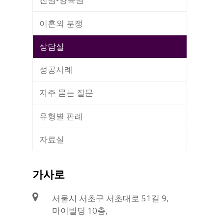
이혼외 분쟁
상담실
성공사례
자주 묻는 질문
유형별 판례
자료실
가사로
서울시 서초구 서초대로 51길 9,
마이빌딩 10층,