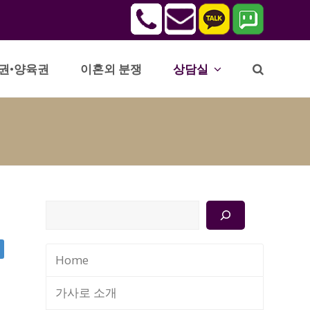
권•양육권
이혼외 분쟁
상담실
검
색
Home
가사로 소개