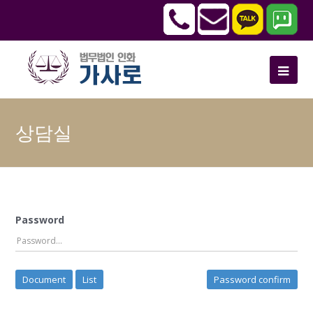
상담실
Password
Document
List
Password confirm