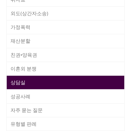
외도(상간자소송)
가정폭력
재산분할
친권•양육권
이혼외 분쟁
상담실
성공사례
자주 묻는 질문
유형별 판례