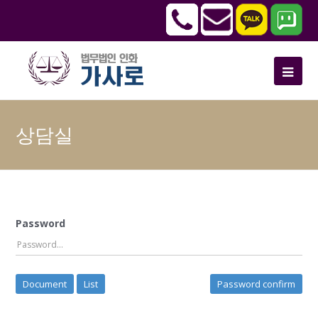
상담실
Password
Document
List
Password confirm