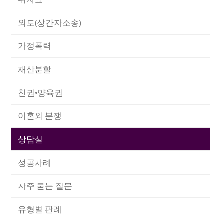
외도(상간자소송)
가정폭력
재산분할
친권•양육권
이혼외 분쟁
상담실
성공사례
자주 묻는 질문
유형별 판례