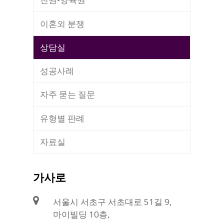
이혼외 분쟁
상담실
성공사례
자주 묻는 질문
유형별 판례
자료실
가사로
서울시 서초구 서초대로 51길 9,
마이빌딩 10층,