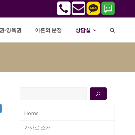
권•양육권
이혼외 분쟁
상담실
검
색
Home
가사로 소개