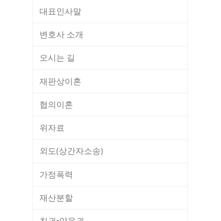
대표인사말
변호사 소개
오시는 길
재판상이혼
협의이혼
위자료
외도(상간자소송)
가정폭력
재산분할
친권•양육권