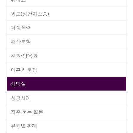
외도(상간자소송)
가정폭력
재산분할
친권•양육권
이혼외 분쟁
상담실
성공사례
자주 묻는 질문
유형별 판례