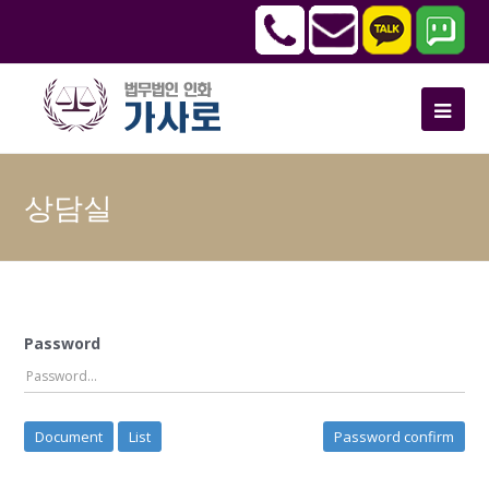
상담실
Password
Document
List
Password confirm