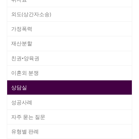
외도(상간자소송)
가정폭력
재산분할
친권•양육권
이혼외 분쟁
상담실
성공사례
자주 묻는 질문
유형별 판례