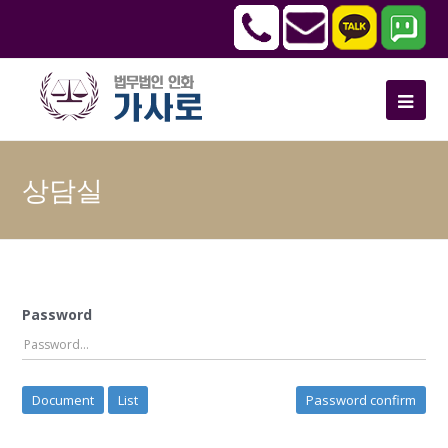
상담실
Password
Document
List
Password confirm