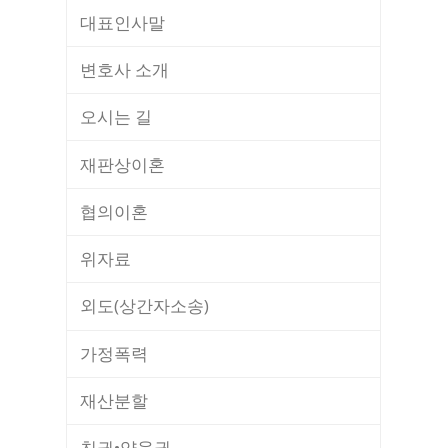
대표인사말
변호사 소개
오시는 길
재판상이혼
협의이혼
위자료
외도(상간자소송)
가정폭력
재산분할
친권•양육권