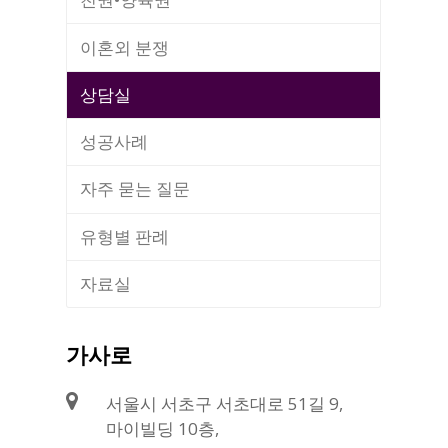
이혼외 분쟁
상담실
성공사례
자주 묻는 질문
유형별 판례
자료실
가사로
서울시 서초구 서초대로 51길 9,
마이빌딩 10층,