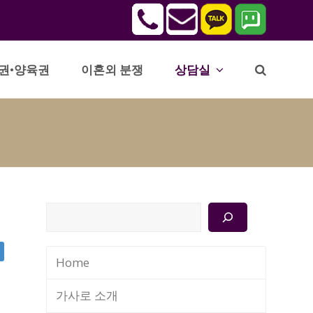
권•양육권
이혼외 분쟁
상담실
검
색
Home
가사로 소개