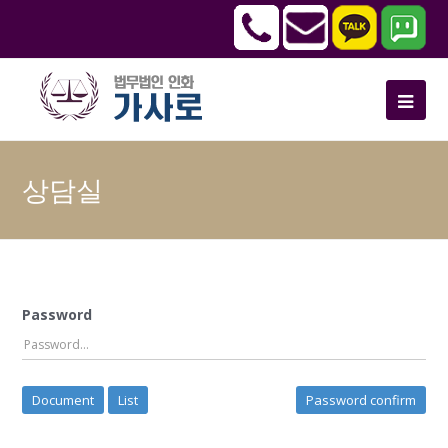
상담실
Password
Document
List
Password confirm