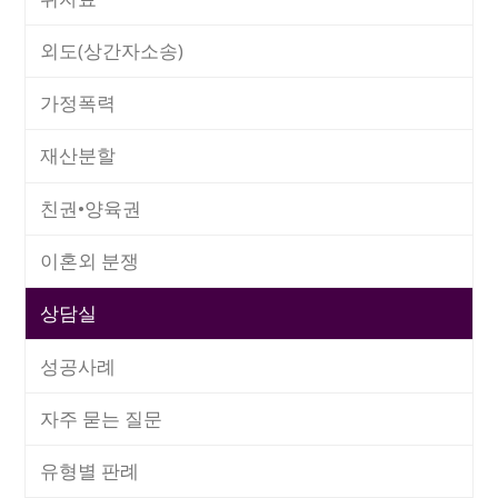
외도(상간자소송)
가정폭력
재산분할
친권•양육권
이혼외 분쟁
상담실
성공사례
자주 묻는 질문
유형별 판례