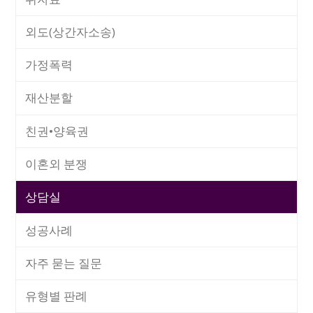
외도(상간자소송)
가정폭력
재산분할
친권•양육권
이혼외 분쟁
상담실
성공사례
자주 묻는 질문
유형별 판례