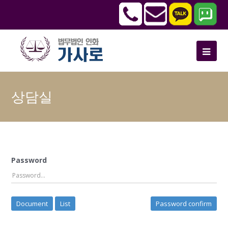
상담실
Password
Document
List
Password confirm