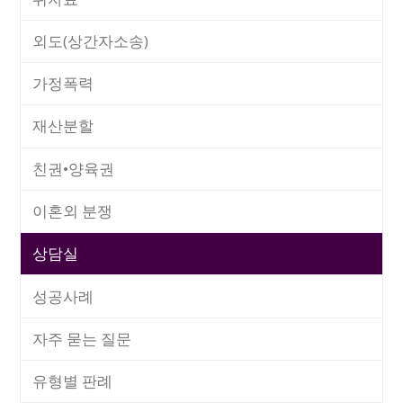
외도(상간자소송)
가정폭력
재산분할
친권•양육권
이혼외 분쟁
상담실
성공사례
자주 묻는 질문
유형별 판례