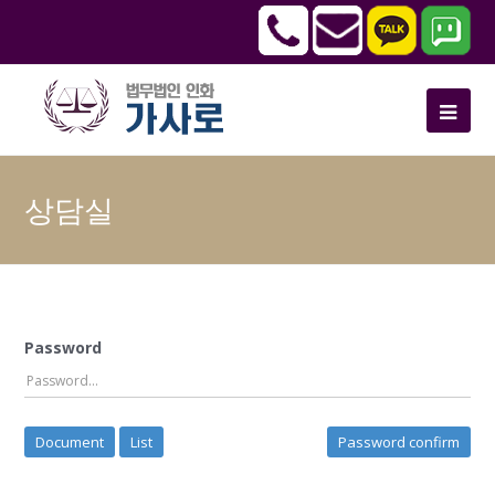
상담실
Password
Document
List
Password confirm